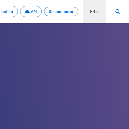
FR
lection
API
Se connecter
activité internationale et les taux. Découvrez le projet en détail.
nées et de métadonnées.
.