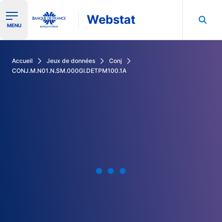
Webstat
Ouvrir le menu de navigation
MENU
Rechercher dans les données de la Banque de France
Accueil
Jeux de données
Conj
CONJ.M.N01.N.SM.000GI.DETPM100.1A