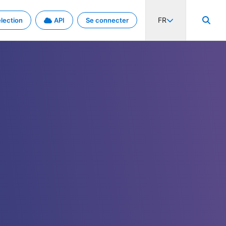
FR
lection
API
Se connecter
activité internationale et les taux. Découvrez le projet en détail.
nées et de métadonnées.
.