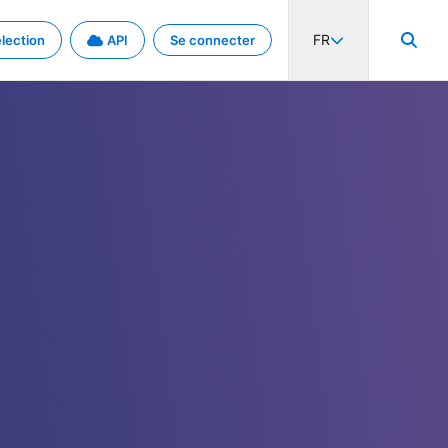
FR
lection
API
Se connecter
activité internationale et les taux. Découvrez le projet en détail.
nées et de métadonnées.
.