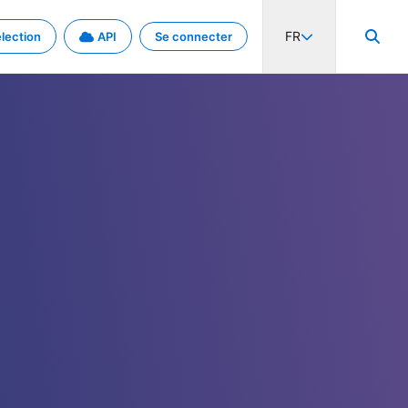
FR
lection
API
Se connecter
activité internationale et les taux. Découvrez le projet en détail.
nées et de métadonnées.
.