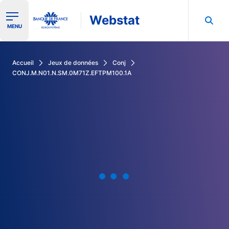
Webstat
Ouvrir le menu de navigation
MENU
Rechercher dans les données de la Banque de France
Accueil
Jeux de données
Conj
CONJ.M.N01.N.SM.0M71Z.EFTPM100.1A