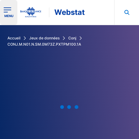
Webstat
Ouvrir le menu de navigation
MENU
Rechercher dans les données de la Banque de France
Accueil
Jeux de données
Conj
CONJ.M.N01.N.SM.0M73Z.PXTPM100.1A