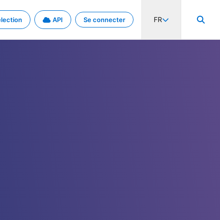
FR
lection
API
Se connecter
activité internationale et les taux. Découvrez le projet en détail.
nées et de métadonnées.
.