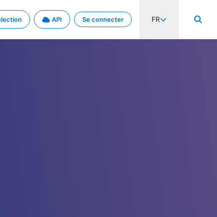
FR
lection
API
Se connecter
activité internationale et les taux. Découvrez le projet en détail.
nées et de métadonnées.
.