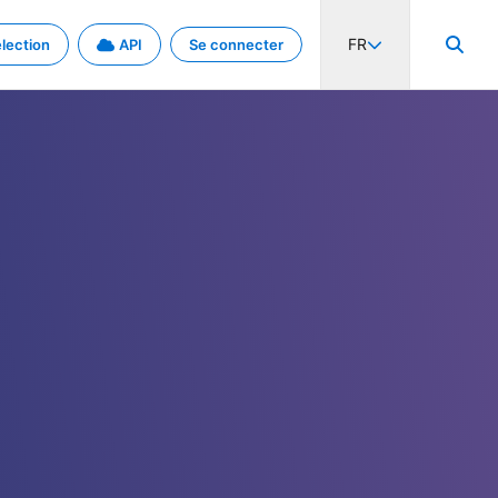
FR
lection
API
Se connecter
activité internationale et les taux. Découvrez le projet en détail.
nées et de métadonnées.
.