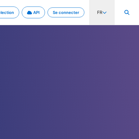
FR
lection
API
Se connecter
activité internationale et les taux. Découvrez le projet en détail.
nées et de métadonnées.
.