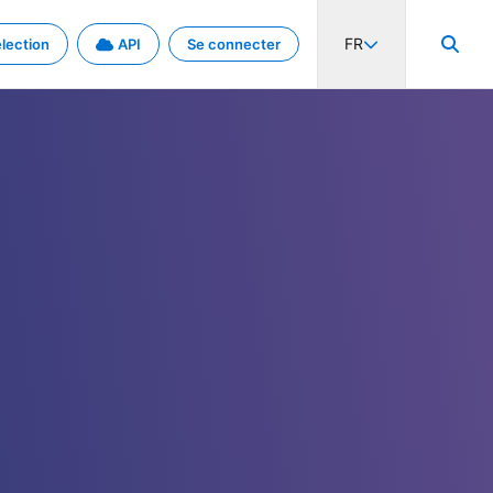
FR
lection
API
Se connecter
activité internationale et les taux. Découvrez le projet en détail.
nées et de métadonnées.
.