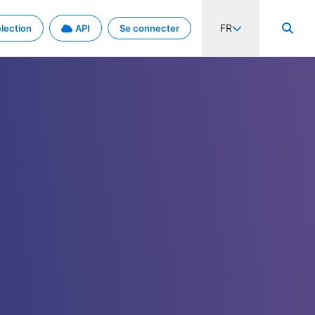
FR
lection
API
Se connecter
activité internationale et les taux. Découvrez le projet en détail.
nées et de métadonnées.
.