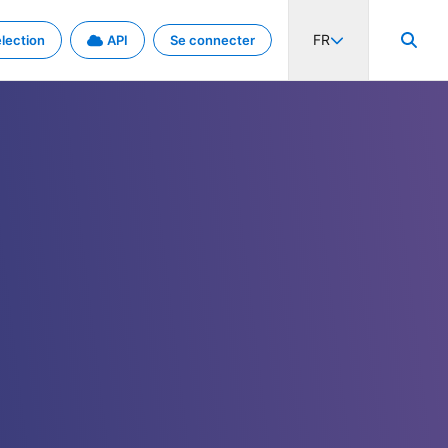
FR
lection
API
Se connecter
activité internationale et les taux. Découvrez le projet en détail.
nées et de métadonnées.
.