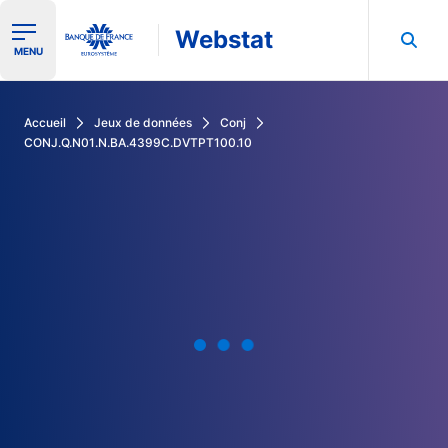
Webstat
Ouvrir le menu de navigation
MENU
Rechercher dans les données de la Banque de France
Accueil
Jeux de données
Conj
CONJ.Q.N01.N.BA.4399C.DVTPT100.10