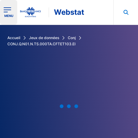
Webstat
Ouvrir le menu de navigation
MENU
Rechercher dans les données de la Banque de France
Accueil
Jeux de données
Conj
CONJ.Q.N01.N.TS.000TA.CFTET103.EI