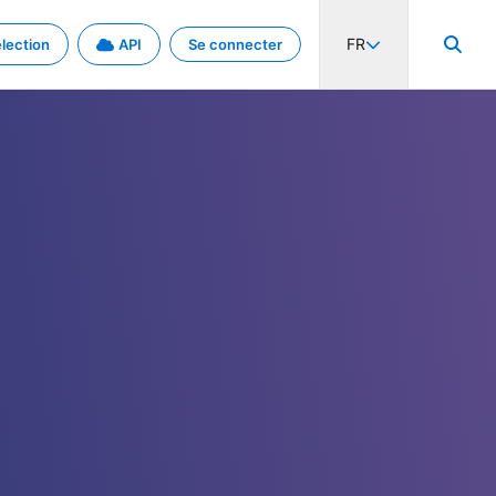
FR
lection
API
Se connecter
activité internationale et les taux. Découvrez le projet en détail.
nées et de métadonnées.
.