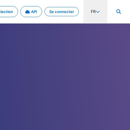
FR
lection
API
Se connecter
activité internationale et les taux. Découvrez le projet en détail.
nées et de métadonnées.
.