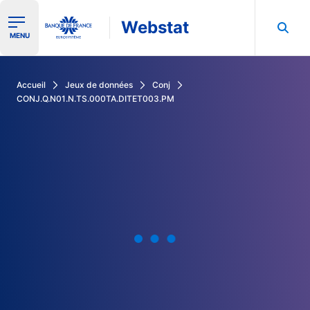
Webstat
Ouvrir le menu de navigation
MENU
Rechercher dans les données de la Banque de France
Accueil
Jeux de données
Conj
CONJ.Q.N01.N.TS.000TA.DITET003.PM