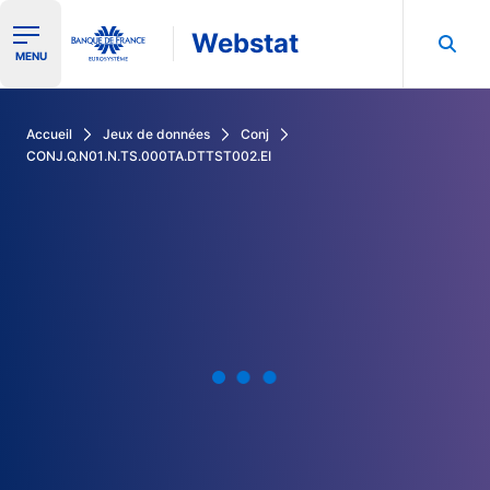
Webstat
Ouvrir le menu de navigation
MENU
Rechercher dans les données de la Banque de France
Accueil
Jeux de données
Conj
CONJ.Q.N01.N.TS.000TA.DTTST002.EI