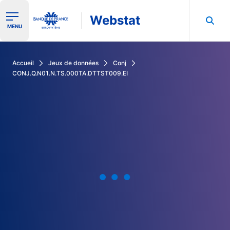
Webstat
Ouvrir le menu de navigation
MENU
Rechercher dans les données de la Banque de France
Accueil
Jeux de données
Conj
CONJ.Q.N01.N.TS.000TA.DTTST009.EI