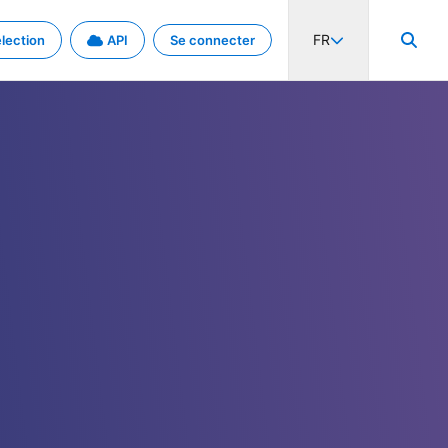
FR
lection
API
Se connecter
activité internationale et les taux. Découvrez le projet en détail.
nées et de métadonnées.
.