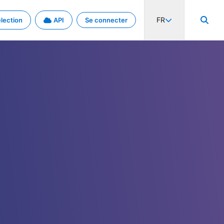
FR
lection
API
Se connecter
activité internationale et les taux. Découvrez le projet en détail.
nées et de métadonnées.
.