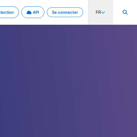
FR
lection
API
Se connecter
activité internationale et les taux. Découvrez le projet en détail.
nées et de métadonnées.
.