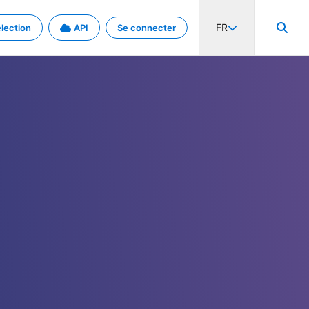
FR
lection
API
Se connecter
activité internationale et les taux. Découvrez le projet en détail.
nées et de métadonnées.
.