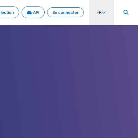
FR
lection
API
Se connecter
activité internationale et les taux. Découvrez le projet en détail.
nées et de métadonnées.
.