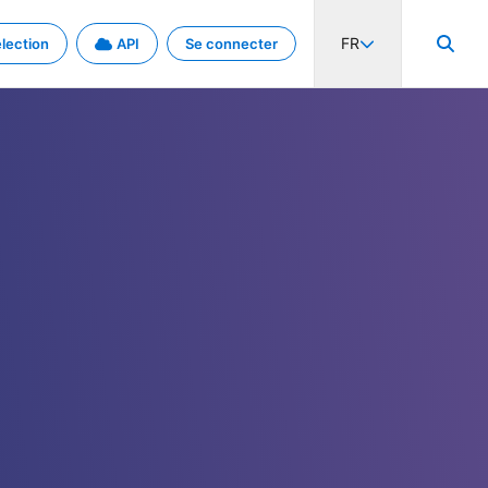
FR
lection
API
Se connecter
activité internationale et les taux. Découvrez le projet en détail.
nées et de métadonnées.
.