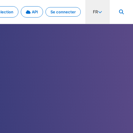
FR
lection
API
Se connecter
activité internationale et les taux. Découvrez le projet en détail.
nées et de métadonnées.
.