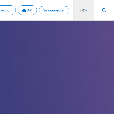
FR
lection
API
Se connecter
activité internationale et les taux. Découvrez le projet en détail.
nées et de métadonnées.
.