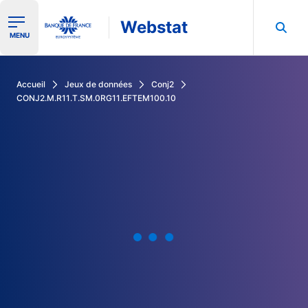
Webstat
Ouvrir le menu de navigation
MENU
Rechercher dans les données de la Banque de France
Accueil
Jeux de données
Conj2
CONJ2.M.R11.T.SM.0RG11.EFTEM100.10