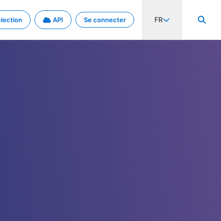
FR
lection
API
Se connecter
activité internationale et les taux. Découvrez le projet en détail.
nées et de métadonnées.
.