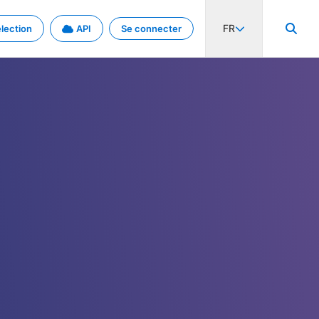
FR
lection
API
Se connecter
activité internationale et les taux. Découvrez le projet en détail.
nées et de métadonnées.
.