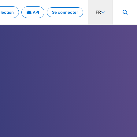
FR
lection
API
Se connecter
activité internationale et les taux. Découvrez le projet en détail.
nées et de métadonnées.
.