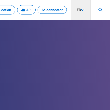
FR
lection
API
Se connecter
activité internationale et les taux. Découvrez le projet en détail.
nées et de métadonnées.
.