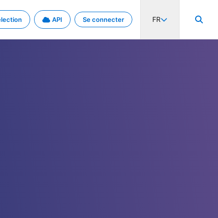
FR
lection
API
Se connecter
activité internationale et les taux. Découvrez le projet en détail.
nées et de métadonnées.
.