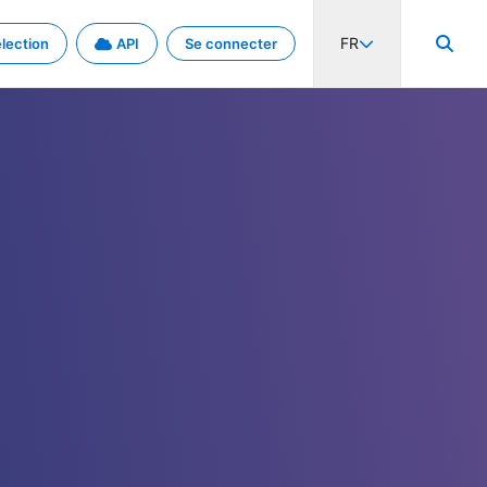
FR
lection
API
Se connecter
activité internationale et les taux. Découvrez le projet en détail.
nées et de métadonnées.
.