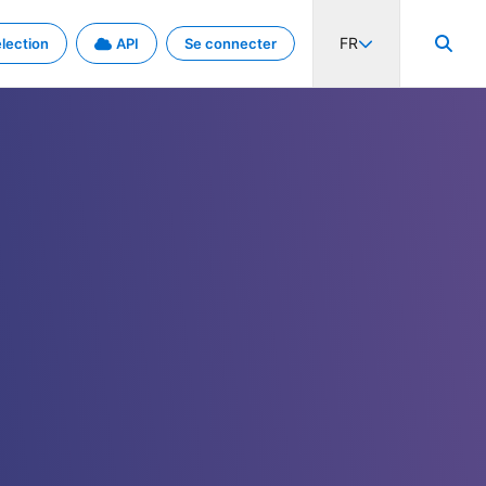
FR
lection
API
Se connecter
activité internationale et les taux. Découvrez le projet en détail.
nées et de métadonnées.
.