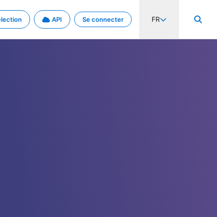
FR
lection
API
Se connecter
activité internationale et les taux. Découvrez le projet en détail.
nées et de métadonnées.
.