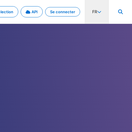
FR
lection
API
Se connecter
activité internationale et les taux. Découvrez le projet en détail.
nées et de métadonnées.
.