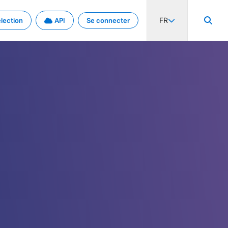
FR
lection
API
Se connecter
activité internationale et les taux. Découvrez le projet en détail.
nées et de métadonnées.
.