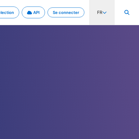
FR
lection
API
Se connecter
activité internationale et les taux. Découvrez le projet en détail.
nées et de métadonnées.
.