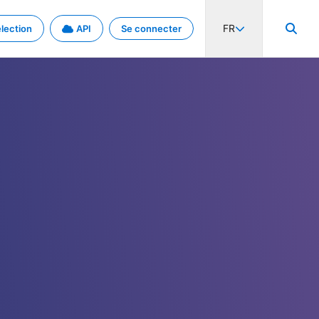
FR
lection
API
Se connecter
activité internationale et les taux. Découvrez le projet en détail.
nées et de métadonnées.
.