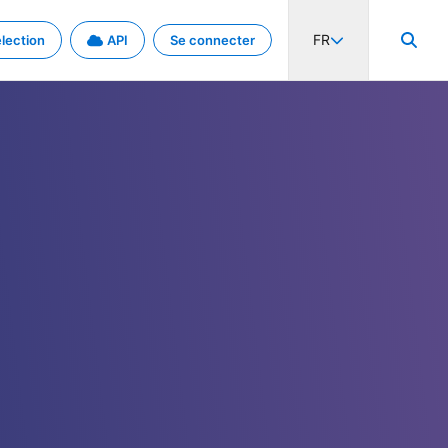
FR
lection
API
Se connecter
activité internationale et les taux. Découvrez le projet en détail.
nées et de métadonnées.
.