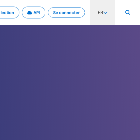
FR
lection
API
Se connecter
activité internationale et les taux. Découvrez le projet en détail.
nées et de métadonnées.
.