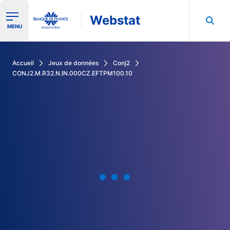
Webstat
Ouvrir le menu de navigation
MENU
Rechercher dans les données de la Banque de France
Accueil
Jeux de données
Conj2
CONJ2.M.R32.N.IN.000CZ.EFTPM100.10