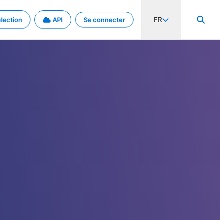
FR
lection
API
Se connecter
activité internationale et les taux. Découvrez le projet en détail.
nées et de métadonnées.
.