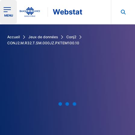
Webstat
Ouvrir le menu de navigation
MENU
Rechercher dans les données de la Banque de France
Accueil
Jeux de données
Conj2
CONJ2.M.R32.T.SM.000JZ.PXTEM100.10