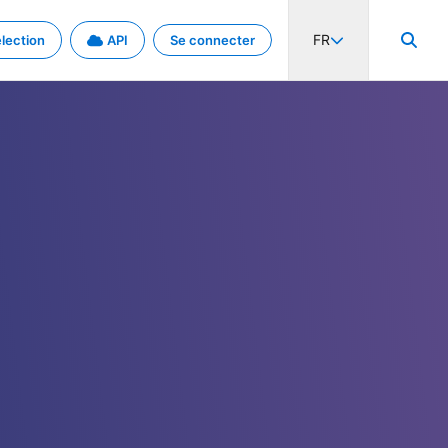
FR
lection
API
Se connecter
activité internationale et les taux. Découvrez le projet en détail.
nées et de métadonnées.
.