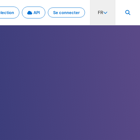
FR
lection
API
Se connecter
activité internationale et les taux. Découvrez le projet en détail.
nées et de métadonnées.
.