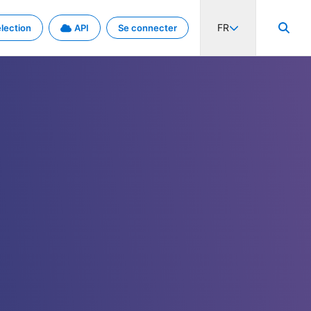
FR
lection
API
Se connecter
activité internationale et les taux. Découvrez le projet en détail.
nées et de métadonnées.
.